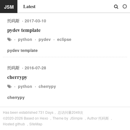
Latest
JSM
托码斯
·
2017-03-10
pydev template
·
python
·
pydev
·
eclipse
pydev template
托码斯
·
2016-07-28
cherrypy
·
python
·
cherrypy
cherrypy
Has been established
731
Days，
总访问量
2049
次
©2020-
2026
Based on
Hexo
，Theme by
JSimple
，Author
托码斯
，
Hosted
github
，
SiteMap